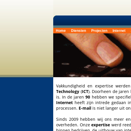
Home
Diensten
Projecten
Internet
Vakkundigheid en expertise werd
Technology
(
ICT
). Doorheen de jaren 
is. In de jaren
90
hebben we specifiek
Internet
heeft zijn intrede gedaan 
processen.
E-mail
is niet langer uit o
Sinds 2009 hebben wij ons meer en
overheden. Onze
expertise
werd reeds
binnen bedrijven, de uitbouw van inte