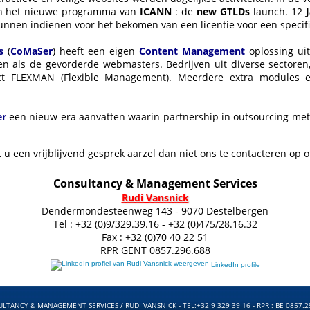
an het nieuwe programma van
ICANN
: de
new GTLDs
launch. 12
nnen indienen voor het bekomen van een licentie voor een specif
es
(
CoMaSer
) heeft een eigen
Content Management
oplossing ui
n als de gevorderde webmasters. Bedrijven uit diverse sectoren,
ct FLEXMAN (Flexible Management). Meerdere extra modules 
r
een nieuw era aanvatten waarin partnership in outsourcing met d
 u een vrijblijvend gesprek aarzel dan niet ons te contacteren op
Consultancy & Management Services
Rudi Vansnick
Dendermondesteenweg 143 - 9070 Destelbergen
Tel : +32 (0)9/329.39.16 - +32 (0)475/28.16.32
Fax : +32 (0)70 40 22 51
RPR GENT 0857.296.688
LinkedIn profile
LTANCY & MANAGEMENT SERVICES / RUDI VANSNICK - TEL:+32 9 329 39 16 - RPR : BE 0857.2