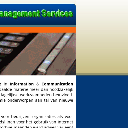
ng in
Information
&
Communication
epaalde materie meer dan noodzakelijk
 dagelijkse werkzaamheden beïnvloed.
omie onderworpen aan tal van nieuwe
voor bedrijven, organisaties als voor
slijnen voor het gebruik van Internet
 voorbije maanden werd advies verleent