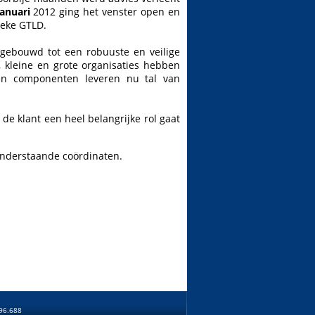
Januari
2012 ging het venster open en
ieke GTLD.
tgebouwd tot een robuuste en veilige
 kleine en grote organisaties hebben
en componenten leveren nu tal van
e klant een heel belangrijke rol gaat
 onderstaande coördinaten.
96.688