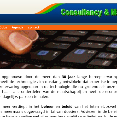
Jobs
Agenda
contact
en opgebouwd door de meer dan
30 jaar
lange beroepservari
heeft de technologie zich dusdanig ontwikkeld dat expertise in b
e ervaring opgedaan in de technologie die nu grotendeels onze
in haast alle onderdelen van de maatschappij en heeft de econ
ns dagelijks patroon te halen.
 meer verdiept in het
beheer
en
beleid
van het Internet, zowel 
 meermaals opgevraagd in tal van dossiers. Adviezen in de beleid
ractieve en veilige websites werden dagelijkse activiteiten. In de